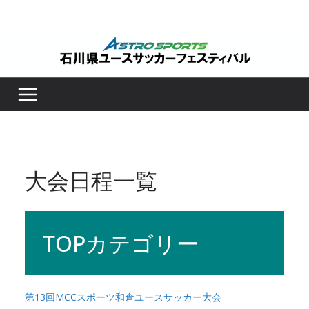
コ
ン
テ
ン
ツ
へ
ス
キ
ッ
大会日程一覧
プ
TOPカテゴリー
第13回MCCスポーツ和倉ユースサッカー大会