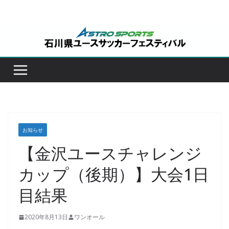
コ
ン
テ
ン
ツ
へ
ス
キ
ッ
お知らせ
プ
【金沢ユースチャレンジ
カップ（後期）】大会1日
目結果
2020年8月13日
ワンオール