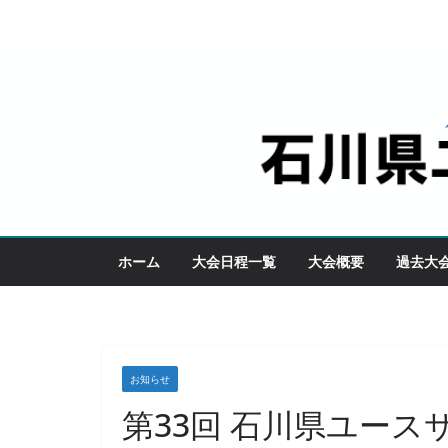
コ
ン
テ
ン
ツ
へ
ス
キ
ッ
ホーム
大会日程一覧
大会概要
過去大
プ
お知らせ
第33回 石川県ユース