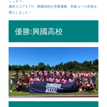
ここまで。
最終スコア2-1で、興國高校が見事優勝、和倉ユース昇格を
果たしました！
優勝:興國高校