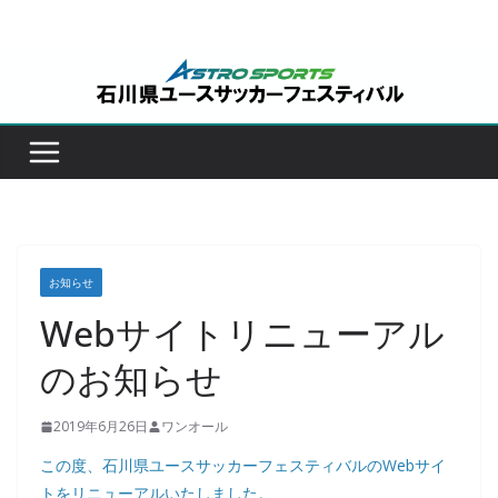
コ
ン
テ
ン
ツ
へ
ス
キ
ッ
お知らせ
プ
Webサイトリニューアル
のお知らせ
2019年6月26日
ワンオール
この度、石川県ユースサッカーフェスティバルのWebサイ
トをリニューアルいたしました。