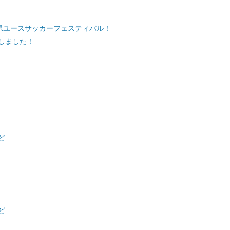
県ユースサッカーフェスティバル！
しました！
ど
ど