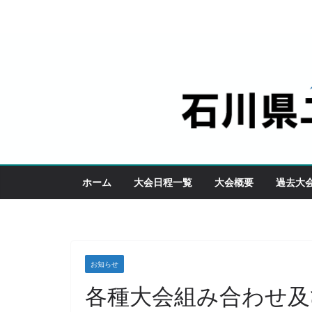
コ
ン
テ
ン
ツ
へ
ス
キ
ッ
ホーム
大会日程一覧
大会概要
過去大
プ
お知らせ
各種大会組み合わせ及