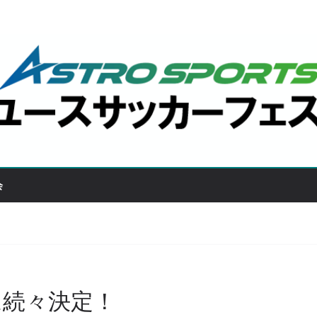
会
ム続々決定！