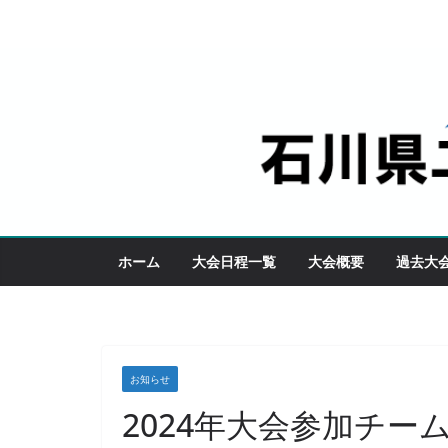
コ
ン
テ
ン
ツ
へ
ス
キ
ッ
ホーム
大会日程一覧
大会概要
過去大
プ
お知らせ
2024年大会参加チー