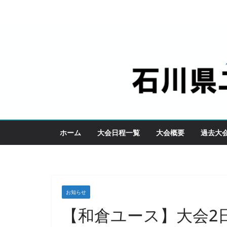
コ
ン
テ
ン
ツ
へ
ス
キ
ッ
ホーム
大会日程一覧
大会概要
過去大
プ
お知らせ
【和倉ユース】大会2